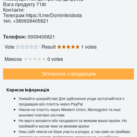
Вага продукту 718г
Контакти:
Телеграм https://t.me/Dominikrobota
тел. +380939405821
Телефон:
0939405821
Vote
Result
1 votes
Микола
0 votes
Зв'язатися з продавцем
Корисна інформація
Уникайте шахрайства! Для здійснення угоди зустрічайтеся з
продавцем або платіть через PayPal
Ніколи не платіть через Western Union, Moneygram та інші
анонімні платіжні системи
Не варто купувати або продавати за межами вашої країни. Не
приймайте касові чеки за межами країни
Наш сайт ніколи не бере участь в угодах, а так само не приймає
платежі на користь публікатора оголошення, не здійснює