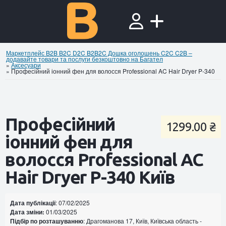
Маркетплейс B2B B2C D2C B2B2C Дошка оголошень C2C C2B –
додавайте товари та послуги безкоштовно на Багател
»
Аксесуари
»
Професійний іонний фен для волосся Professional AC Hair Dryer P-340
Професійний
1299.00 ₴
іонний фен для
волосся Professional AC
Hair Dryer P-340 Київ
Дата публікації
: 07/02/2025
Дата зміни:
01/03/2025
Підбір по розташуванню
: Драгоманова 17, Київ, Київська область -