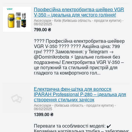
Професійна електробритва-шейвер VGR
V-350 – ідеальна для чистого гоління!
Аксесуари
-
Київ (Київська область - продати купити)
-
06/02/2025
799.00 ₴
???? Професійна електробритва-шейвер
VGR V-350 ???? ???? Акційна ціна: 799
грн! ???? Замовлення: у Telegram →
@Dominikrobota ⚡ Ідеальне гоління без
подразнень! Електробритва VGR V-350 –
це потужний та стильний пристрій для
гладкого та комфортного гол...
Електрична фен-щітка для волосся
IPARAH Professional P-280 – ідеальна для
створення стильних зачісок
Аксесуари
-
(Київська область - продати купити)
-
06/02/2025
1399.00 ₴
Переваги та особливості моделі: ✔️
Керамічна нагрівальна трубка – забезпечує