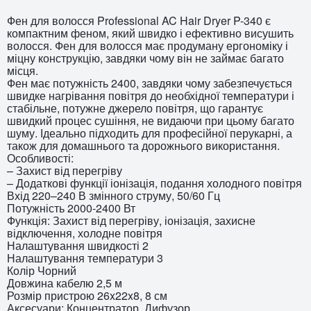
Фен для волосся Professional AC Hair Dryer P-340 є
компактним феном, який швидко і ефективно висушить
волосся. Фен для волосся має продуману ергономіку і
міцну конструкцію, завдяки чому він не займає багато
місця.
Фен має потужність 2400, завдяки чому забезпечується
швидке нагрівання повітря до необхідної температури і
стабільне, потужне джерело повітря, що гарантує
швидкий процес сушіння, не видаючи при цьому багато
шуму. Ідеально підходить для професійної перукарні, а
також для домашнього та дорожнього використання.
Особливості:
– Захист від перегріву
– Додаткові функції іонізація, подання холодного повітря
Вхід 220–240 В змінного струму, 50/60 Гц
Потужність 2000-2400 Вт
Функція: Захист від перегріву, іонізація, захисне
відключення, холодне повітря
Налаштування швидкості 2
Налаштування температури 3
Колір Чорний
Довжина кабелю 2,5 м
Розмір пристрою 26x22x8, 8 см
Аксесуари: Концентратор, Дифузор