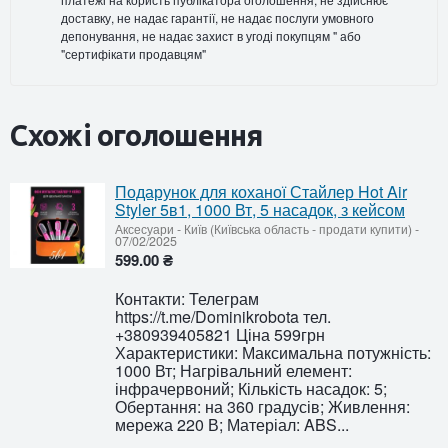
доставку, не надає гарантії, не надає послуги умовного
депонування, не надає захист в угоді покупцям " або
"сертифікати продавцям"
Схожі оголошення
Подарунок для коханої Стайлер Hot Air
Styler 5в1, 1000 Вт, 5 насадок, з кейсом
Аксесуари
-
Київ (Київська область - продати купити)
-
07/02/2025
599.00 ₴
Контакти: Телеграм
https://t.me/Dominikrobota тел.
+380939405821 Ціна 599грн
Характеристики: Максимальна потужність:
1000 Вт; Нагрівальний елемент:
інфрачервоний; Кількість насадок: 5;
Обертання: на 360 градусів; Живлення:
мережа 220 В; Матеріал: ABS...