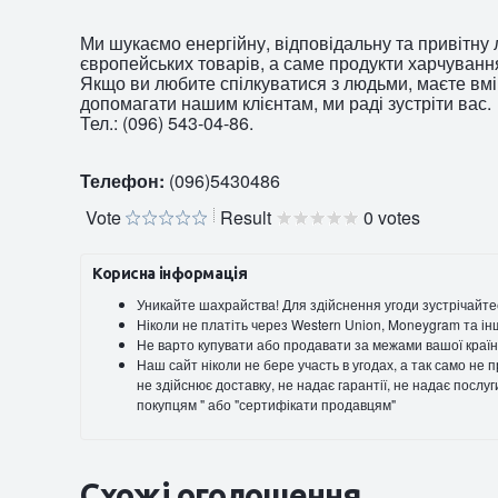
Ми шукаємо енергійну, відповідальну та привітн
європейських товарів, а саме продукти харчування
Якщо ви любите спілкуватися з людьми, маєте вм
допомагати нашим клієнтам, ми раді зустріти вас.
Тел.: (096) 543-04-86.
Телефон:
(096)5430486
Vote
Result
0 votes
Корисна інформація
Уникайте шахрайства! Для здійснення угоди зустрічайте
Ніколи не платіть через Western Union, Moneygram та ін
Не варто купувати або продавати за межами вашої країн
Наш сайт ніколи не бере участь в угодах, а так само не
не здійснює доставку, не надає гарантії, не надає послу
покупцям " або "сертифікати продавцям"
Схожі оголошення