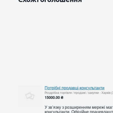
Потрібнi продавці-консультанти
Роздрібна торгівля / продажі / закупки
-
Харків (
15000.00 ₴
У зв’язку з розширенням мережі маг
консультанти. Офіційне працевлашту