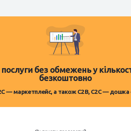
 послуги без обмежень у кількос
безкоштовно
D2C — маркетплейс, а також C2B, C2C — дошка