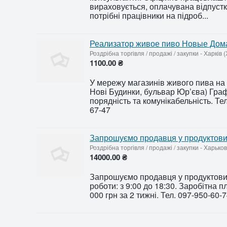
вираховується, оплачувана відпустк
потрібні працівники на підроб...
Реализатор живое пиво Новые Дом
Роздрібна торгівля / продажі / закупки
-
Харків 
1100.00 ₴
У мережу магазинів живого пива на 
Нові Будинки, бульвар Юр’єва) Графі
порядність та комунікабельність. Те
67-47
Запрошуємо продавця у продуктови
Роздрібна торгівля / продажі / закупки
-
Харьков
14000.00 ₴
Запрошуємо продавця у продуктови
роботи: з 9:00 до 18:30. Заробітна п
000 грн за 2 тижні. Тел. 097-950-60-7