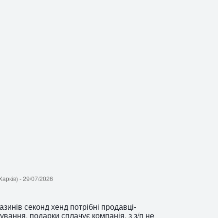
Харків)
-
29/07/2026
азинів секонд хенд потрібні продавці-
вання, подарки сплачує компанія, з з/п не