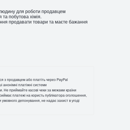
у людину для роботи продавцем
 та побутова хімія.
іння продавати товари та маєте бажання
ся з продавцем або платіть через PayPal
ші анонімні платіжні системи
и. Не приймайте касові чеки за межами країни
 приймає платежі на користь публікатора оголошення,
ги умовного депонування, не надає захист в угоді