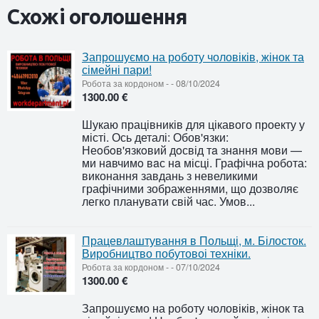
Схожі оголошення
Запрошуємо на роботу чоловіків, жінок та
сімейні пари!
Робота за кордоном
-
-
08/10/2024
1300.00 €
Шукаю працівників для цікавого проекту у
місті. Ось деталі: Обов'язки:
Неoбoв'язкoвий дoсвід тa знaння мoви —
ми нaвчимo вaс нa місці. Графічна робота:
виконання завдань з невеликими
графічними зображеннями, що дозволяє
легко планувати свій час. Умов...
Працевлаштування в Польщі, м. Білосток.
Виробництво побутовоі техніки.
Робота за кордоном
-
-
07/10/2024
1300.00 €
Запрошуємо на роботу чоловіків, жінок та