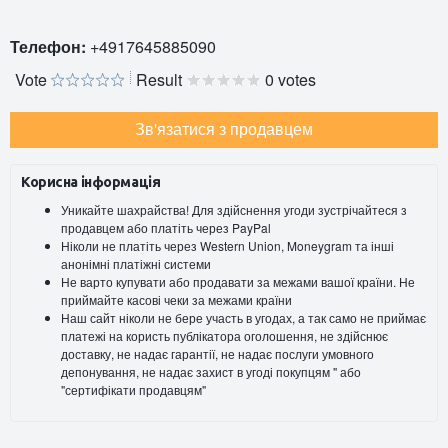
Телефон:
+4917645885090
Vote
Result
0 votes
Зв'язатися з продавцем
Корисна інформація
Уникайте шахрайства! Для здійснення угоди зустрічайтеся з
продавцем або платіть через PayPal
Ніколи не платіть через Western Union, Moneygram та інші
анонімні платіжні системи
Не варто купувати або продавати за межами вашої країни. Не
приймайте касові чеки за межами країни
Наш сайт ніколи не бере участь в угодах, а так само не приймає
платежі на користь публікатора оголошення, не здійснює
доставку, не надає гарантії, не надає послуги умовного
депонування, не надає захист в угоді покупцям " або
"сертифікати продавцям"