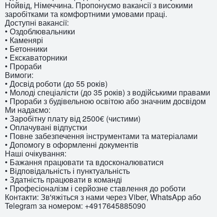
Нойвід, Німеччина. Пропонуємо вакансії з високими
заробітками та комфортними умовами праці.
Доступні вакансії:
• Оздоблювальники
• Каменярі
• Бетонники
• Екскаваторники
• Прораби
Вимоги:
• Досвід роботи (до 55 років)
• Молоді спеціалісти (до 35 років) з водійськими правами
• Прораби з будівельною освітою або значним досвідом
Ми надаємо:
• Заробітну плату від 2500€ (чистими)
• Оплачувані відпустки
• Повне забезпечення інструментами та матеріалами
• Допомогу в оформленні документів
Наші очікування:
• Бажання працювати та вдосконалюватися
• Відповідальність і пунктуальність
• Здатність працювати в команді
• Професіоналізм і серйозне ставлення до роботи
Контакти: Зв'яжіться з нами через Viber, WhatsApp або
Telegram за номером: +4917645885090