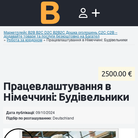
Маркетплейс B2B B2C D2C B2B2C Дошка оголошень C2C C2B –
додавайте товари та послуги безкоштовно на Багател
»
Робота за кордоном
»
Працевлаштування в Німеччині: Будівельники
2500.00 €
Працевлаштування в
Німеччині: Будівельники
Дата публікації
: 09/10/2024
Підбір по розташуванню
: Deutschland