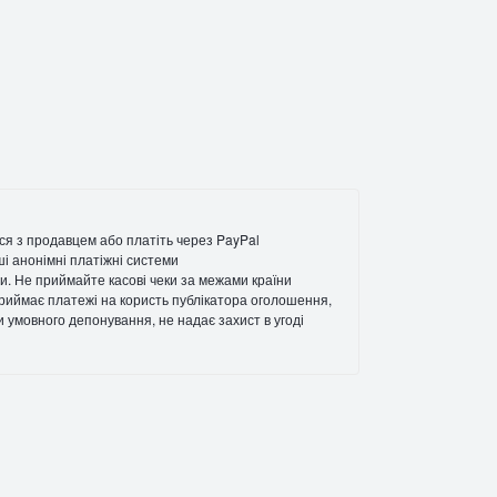
ся з продавцем або платіть через PayPal
ші анонімні платіжні системи
и. Не приймайте касові чеки за межами країни
 приймає платежі на користь публікатора оголошення,
ги умовного депонування, не надає захист в угоді