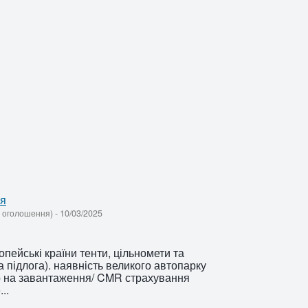
ня
 - оголошення)
-
10/03/2025
пейські країни тенти, цільномети та
 підлога). наявність великого автопарку
о на завантаження/ CMR страхування
..