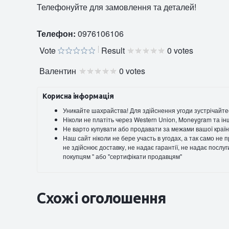
Телефонуйте для замовлення та деталей!
Телефон:
0976106106
Vote
Result
0 votes
Валентин
0 votes
Корисна інформація
Уникайте шахрайства! Для здійснення угоди зустрічайте
Ніколи не платіть через Western Union, Moneygram та ін
Не варто купувати або продавати за межами вашої країн
Наш сайт ніколи не бере участь в угодах, а так само не
не здійснює доставку, не надає гарантії, не надає послу
покупцям " або "сертифікати продавцям"
Схожі оголошення