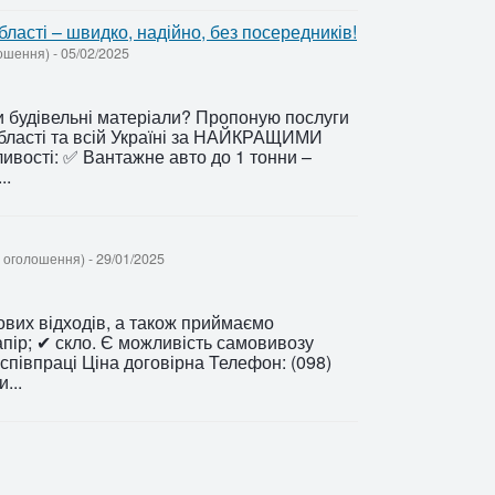
ласті – швидко, надійно, без посередників!
лошення)
-
05/02/2025
чи будівельні матеріали? Пропоную послуги
бласті та всій Україні за НАЙКРАЩИМИ
ивості: ✅ Вантажне авто до 1 тонни –
..
 - оголошення)
-
29/01/2025
ових відходів, а також приймаємо
апір; ✔ скло. Є можливість самовивозу
співпраці Ціна договірна Телефон: (098)
...