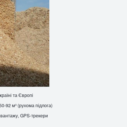
раїні та Європі
50-92 м³ (рухома підлога)
 вантажу, GPS-трекери