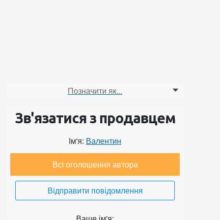
Позначити як...
0
Зв'язатися з продавцем
Ім'я:
Валентин
Всі оголошення автора
Відправити повідомлення
Ваше ім'я: