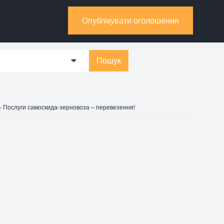
Опублікувати оголошення
Пошук
0
»
Послуги самоскида-зерновоза – перевезення!