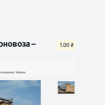
рновоза –
1.00 ₴
оголошення, Україна