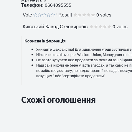
Телефон:
0664095555
Vote
Result
0 votes
Київський Завод Скловиробів
0 votes
Корисна інформація
Уникайте шахрайства! Для здійснення угоди зустрічайте
Ніколи не платіть через Western Union, Moneygram та ін
Не варто купувати або продавати за межами вашої країн
Наш сайт ніколи не бере участь в угодах, а так само не
не здійснює доставку, не надає гарантії, не надає послу
покупцям " або "сертифікати продавцям"
Схожі оголошення