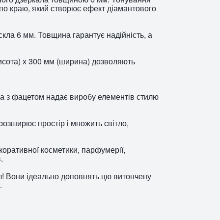
по краю, який створює ефект діамантового
скла 6 мм. Товщина гарантує надійність, а
висота) х 300 мм (ширина) дозволяють
а з фацетом надає виробу елементів стилю
розширює простір і множить світло,
екоративної косметики, парфумерії,
.
л! Вони ідеально доповнять цю витончену
.