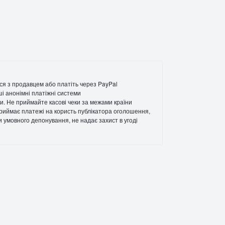
ся з продавцем або платіть через PayPal
ші анонімні платіжні системи
и. Не приймайте касові чеки за межами країни
 приймає платежі на користь публікатора оголошення,
ги умовного депонування, не надає захист в угоді