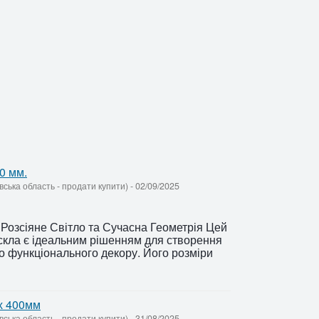
0 мм.
ївська область - продати купити)
-
02/09/2025
Розсіяне Світло та Сучасна Геометрія Цей
 скла є ідеальним рішенням для створення
бо функціонального декору. Його розміри
 х 400мм
ївська область - продати купити)
-
31/08/2025