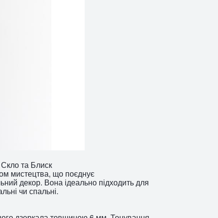
 Скло та Блиск
ром мистецтва, що поєднує
льний декор. Вона ідеально підходить для
альні чи спальні.
ного дзеркала товщиною 6 мм. Тонування