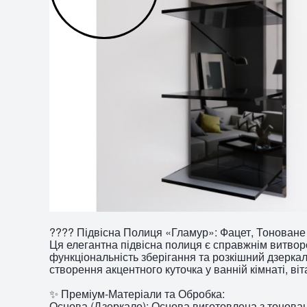
???? Підвісна Полиця «Гламур»: Фацет, Тоноване
Ця елегантна підвісна полиця є справжнім витво
функціональність зберігання та розкішний дзерка
створення акцентного куточка у ванній кімнаті, віт
✨ Преміум-Матеріали та Обробка:
Основа (Дзеркало): Основа виготовлена з тонова