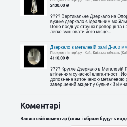
2430.00 ₴
???? Вертикальне Дзеркало на Опора
вузьке дзеркало є ідеальним мобіль
Воно поєднує стрункі пропорції та 
легко змінювати його місце...
Дзеркало в металевій рамі Д-800 мм
Предмети інтер'єру
-
Київ, Київська область (Ки
4110.00 ₴
???? Кругле Дзеркало в Металевій Р
втіленням сучасної елегантності. Й
доповнена витонченою металевою р
завершений акцент у будь-якій кімнат
Коментарі
Залиш свій коментар (спам і образи будуть вид