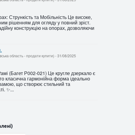
х: Стрункість та Мобільність Це високе,
ним рішенням для огляду у повний зріст.
надійну конструкцію на опорах, дозволяючи
.
ївська область - продати купити)
-
31/08/2025
амі (Багет Р002-021) Це кругле дзеркало є
ого класична гармонійна форма ідеально
амою, що створює стильний та
і. ✨...
алені)