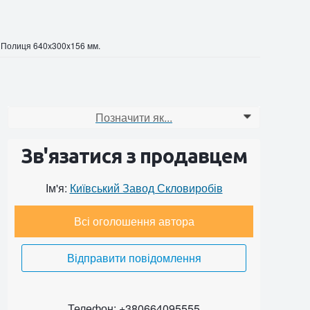
»
Полиця 640х300x156 мм.
Позначити як...
0
Зв'язатися з продавцем
Ім'я:
Київський Завод Скловиробів
Всі оголошення автора
Відправити повідомлення
Телефон: +380664095555