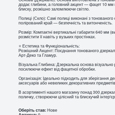
додає глибини, а головний акцент — фацет 10 мм 
блиску, розкішно заломлюючи світло.
Полиці (Скло): Самі полиці виконані з тонованого 
полірований край — безпечність та витонченість.
Розмір: Компактні вертикальні габарити 640 мм (
розмістити її навіть у вузьких простінках.
⭐ Естетика та Функціональність:
Розкішний Акцент: Поєднання тонованого дзеркал
Арт-Деко та Гламур.
Візуальна Глибина: Дзеркальна основа візуально 
посилюючи ефект від фацетної обробки.
Організація: Ідеально підходить для зберігання д
аксесуарів або невеликих декоративних предметів
В асортименті нашого магазину понад 300 дзерка
поличку, створюючи цілісний та блискучий інтер'єр
Оберіть став:
Нове
Артикул:
0