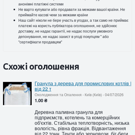
анонімні платіжні системи
Не варто купувати або продавати за межами вашої країни. Не
приймайте касові чеки за межами країни
Наш сайт ніколи не бере участь в угодах, а так само не приймає
платежі на користь публікатора оголошення, не здійснює
доставку, не надає гарантії, не надає послуги умовного
депонування, не надає захист в угоді покупцям " або
"сертифікати продавцям"
Схожі оголошення
Гранула з дерева для промислових котлів |
від 22 т
Охолодження та Опалення
-
Київ (Київ)
-
04/07/2026
1.00 ₴
Деревна паливна гранула для
підприємств, котелень та комерційних
об'єктів. Стабільна теплотворність, низька
вологість, рівна фракція. Відвантаження
від 22 тонн. Тенти або зерновози, біг-беги