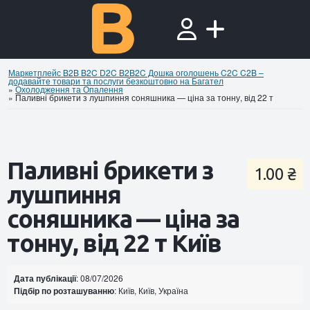
Маркетплейс B2B B2C D2C B2B2C Дошка оголошень C2C C2B –
додавайте товари та послуги безкоштовно на Багател
»
Охолодження та Опалення
»
Паливні брикети з лушпиння соняшника — ціна за тонну, від 22 т
Паливні брикети з
1.00 ₴
лушпиння
соняшника — ціна за
тонну, від 22 т Київ
Дата публікації
: 08/07/2026
Підбір по розташуванню
: Київ, Київ, Україна