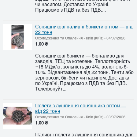
чи насипом. Доставка по Україні.
Працюємо з ПДВ та без ПДВ....
Соняшникові паливні брикети оптом — від
22 тонн
Охолодження та Опалення
-
Київ (Київ)
-
04/07/2026
1.00 ₴
Соняшникові брикети — біопаливо для
заводів, ТЕЦ та котелень. Теплотворність
~18 МДж/кг, зольність до 4%, вологість 8-
10%. Відвантаження від 22 тонн. Тенти або
зерновози, біг-беги чи насипом. Доставка
по Україні. Працюємо з ПДВ та без ПДВ.
Телефонуйт...
Пелети з лушпиння соняшника оптом —
від 22 тонн
Охолодження та Опалення
-
Київ (Київ)
-
03/07/2026
1.00 ₴
Паливні пелети з лушпиння соняшника для