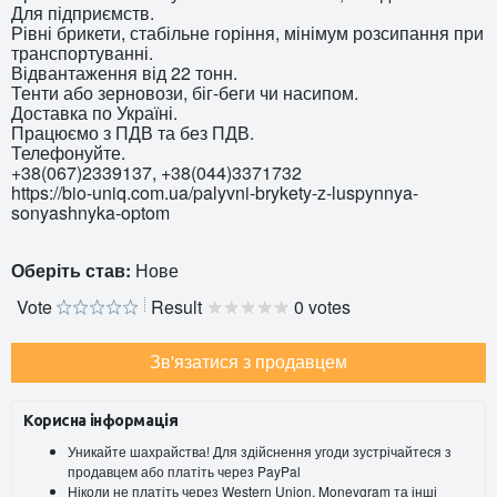
Для підприємств.
Рівні брикети, стабільне горіння, мінімум розсипання при
транспортуванні.
Відвантаження від 22 тонн.
Тенти або зерновози, біг-беги чи насипом.
Доставка по Україні.
Працюємо з ПДВ та без ПДВ.
Телефонуйте.
+38(067)2339137, +38(044)3371732
https://bio-uniq.com.ua/palyvni-brykety-z-luspynnya-
sonyashnyka-optom
Оберіть став:
Нове
Vote
Result
0 votes
Зв'язатися з продавцем
Корисна інформація
Уникайте шахрайства! Для здійснення угоди зустрічайтеся з
продавцем або платіть через PayPal
Ніколи не платіть через Western Union, Moneygram та інші