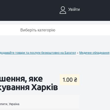
Увійти
Виберіть категорію
давайте товари та послуги безкоштовно на Багател
»
Медичне обладнання
ішення, яке
1.00 ₴
кування Харків
упити, Україна