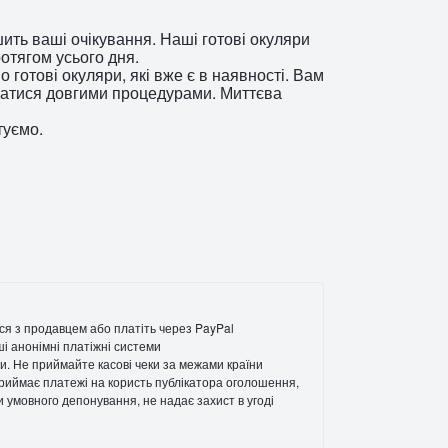
ить ваші очікування. Наші готові окуляри
ротягом усього дня.
 готові окуляри, які вже є в наявності. Вам
йматися довгими процедурами. Миттєва
туємо.
ся з продавцем або платіть через PayPal
ші анонімні платіжні системи
и. Не приймайте касові чеки за межами країни
 приймає платежі на користь публікатора оголошення,
ги умовного депонування, не надає захист в угоді