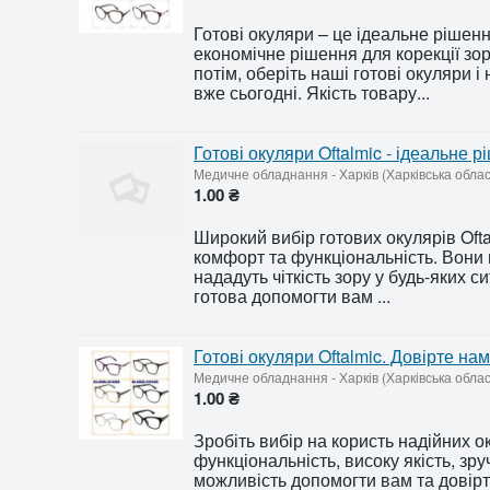
Готові окуляри – це ідеальне рішенн
економічне рішення для корекції зор
потім, оберіть наші готові окуляри
вже сьогодні. Якість товару...
Готові окуляри Oftalmic - ідеальне 
Медичне обладнання
-
Харків (Харківська обла
1.00 ₴
Широкий вибір готових окулярів Oftal
комфорт та функціональність. Вони
нададуть чіткість зору у будь-яких 
готова допомогти вам ...
Готові окуляри Oftalmic. Довірте на
Медичне обладнання
-
Харків (Харківська обла
1.00 ₴
Зробіть вибір на користь надійних ок
функціональність, високу якість, зру
можливість допомогти вам та довірте