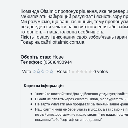
Команда Oftalmic пропонує рішення, яке переверш
забезпечать найкращий результат і ясність зору п
Ми розуміємо, що ваш час цінний, тому пропонуємо
не доведеться чекати на їх виготовлення або за
готовність – наша головна особливість.
Якість товару і виконання своїх зобов'язань гаран
Товар на сайті oftalmic.com.ua.
Оберіть став:
Нове
Телефон:
(050)8433944
Vote
Result
0 votes
Корисна інформація
Уникайте шахрайства! Для здійснення угоди зустрічайте
Ніколи не платіть через Western Union, Moneygram та ін
Не варто купувати або продавати за межами вашої країн
Наш сайт ніколи не бере участь в угодах, а так само не
не здійснює доставку, не надає гарантії, не надає послу
покупцям " або "сертифікати продавцям"