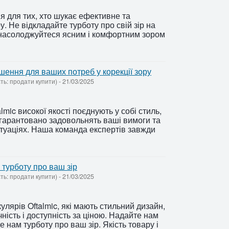
я для тих, хто шукає ефективне та
у. Не відкладайте турботу про свій зір на
 і насолоджуйтеся ясним і комфортним зором
рішення для ваших потреб у корекції зору
сть: продати купити)
-
21/03/2025
mic високої якості поєднують у собі стиль,
 гарантовано задовольнять ваші вимоги та
ситуаціях. Наша команда експертів завжди
м турботу про ваш зір
сть: продати купити)
-
21/03/2025
улярів Oftalmic, які мають стильний дизайн,
чність і доступність за ціною. Надайте нам
 нам турботу про ваш зір. Якість товару і