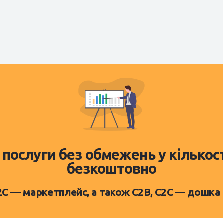
 послуги без обмежень у кількос
безкоштовно
D2C — маркетплейс, а також C2B, C2C — дошка