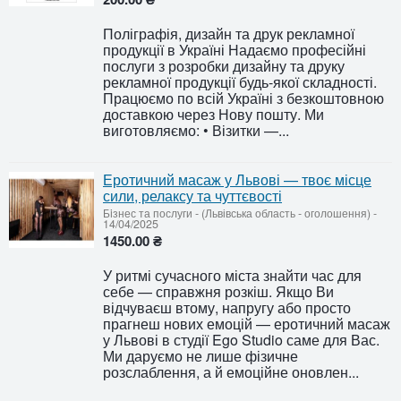
Поліграфія, дизайн та друк рекламної
продукції в Україні Надаємо професійні
послуги з розробки дизайну та друку
рекламної продукції будь-якої складності.
Працюємо по всій Україні з безкоштовною
доставкою через Нову пошту. Ми
виготовляємо: • Візитки —...
Еротичний масаж у Львові — твоє місце
сили, релаксу та чуттєвості
Бiзнес та послуги
-
(Львівська область - оголошення)
-
14/04/2025
1450.00 ₴
У ритмі сучасного міста знайти час для
себе — справжня розкіш. Якщо Ви
відчуваєш втому, напругу або просто
прагнеш нових емоцій — еротичний масаж
у Львові в студії Ego Studio саме для Вас.
Ми даруємо не лише фізичне
розслаблення, а й емоційне оновлен...