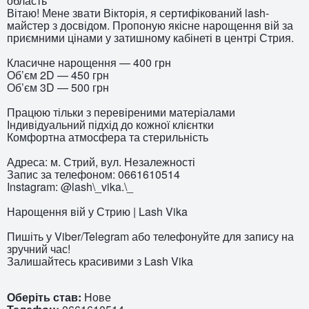
область
Вітаю! Мене звати Вікторія, я сертифікований lash-
майстер з досвідом. Пропоную якісне нарощення вій за
приємними цінами у затишному кабінеті в центрі Стрия.
Класичне нарощення — 400 грн
Об’єм 2D — 450 грн
Об’єм 3D — 500 грн
Працюю тільки з перевіреними матеріалами
Індивідуальний підхід до кожної клієнтки
Комфортна атмосфера та стерильність
Адреса: м. Стрий, вул. Незалежності
Запис за телефоном: 0661610514
Instagram: @lash\_vika.\_
Нарощення вій у Стрию | Lash Vika
Пишіть у Viber/Telegram або телефонуйте для запису на
зручний час!
Залишайтесь красивими з Lash Vika
Оберіть став:
Нове