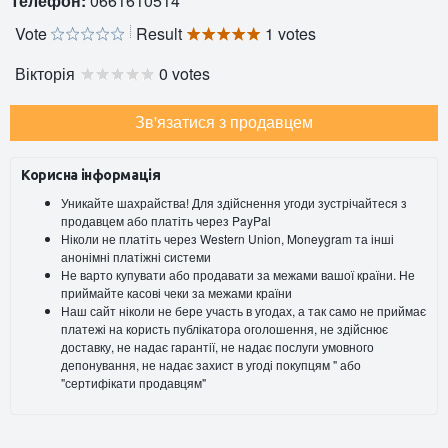
Телефон:
0661610514
Vote
Result
1 votes
Вікторія
0 votes
Зв'язатися з продавцем
Корисна інформація
Уникайте шахрайства! Для здійснення угоди зустрічайтеся з
продавцем або платіть через PayPal
Ніколи не платіть через Western Union, Moneygram та інші
анонімні платіжні системи
Не варто купувати або продавати за межами вашої країни. Не
приймайте касові чеки за межами країни
Наш сайт ніколи не бере участь в угодах, а так само не приймає
платежі на користь публікатора оголошення, не здійснює
доставку, не надає гарантії, не надає послуги умовного
депонування, не надає захист в угоді покупцям " або
"сертифікати продавцям"