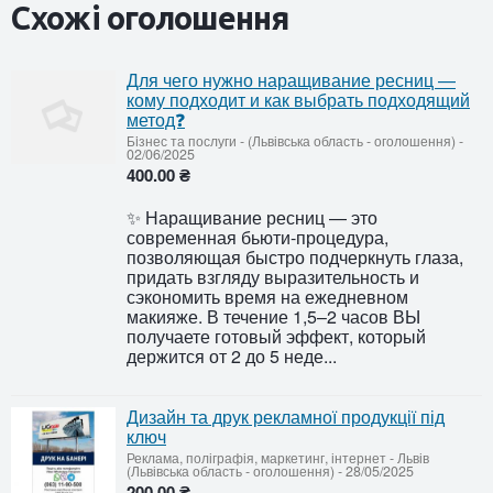
Схожі оголошення
Для чего нужно наращивание ресниц —
кому подходит и как выбрать подходящий
метод❓
Бiзнес та послуги
-
(Львівська область - оголошення)
-
02/06/2025
400.00 ₴
✨ Наращивание ресниц — это
современная бьюти-процедура,
позволяющая быстро подчеркнуть глаза,
придать взгляду выразительность и
сэкономить время на ежедневном
макияже. В течение 1,5–2 часов ВЫ
получаете готовый эффект, который
держится от 2 до 5 неде...
Дизайн та друк рекламної продукції під
ключ
Реклама, поліграфія, маркетинг, інтернет
-
Львів
(Львівська область - оголошення)
-
28/05/2025
200.00 ₴