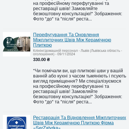
на професійному перефугуванні та
реставрації швів! Замовляйте
безкоштовну консультацію!" Зображення:
Фото "до" та "після" реста...
Перефугування Та Оновлення
Міжплиточних Швів Між Керамічною
Плиткою
Клінінг/домашній персонал
-
Львів (Львівська область -
оголошення)
-
09/11/2024
330.00 ₴
"Чи помічали ви, що плиткові шви у вашій
ванній або кухні з часом тьмяніють і псують
вигляд приміщення? Ми спеціалізуємося
на професійному перефугуванні та
реставрації швів! Замовляйте
безкоштовну консультацію!" Зображення:
Фото "до" та "після" реста...
Реставрація Та Відновлення Міжплиточних
Швів Між Керамічною Плиткою Фірма
«SerZatyrka»