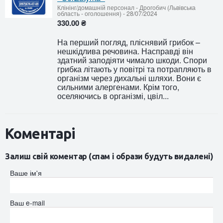
Клінінг/домашній персонал
-
Дрогобич (Львівська
область - оголошення)
-
28/07/2024
330.00 ₴
На перший погляд, пліснявий грибок –
нешкідлива речовина. Насправді він
здатний заподіяти чимало шкоди. Спори
грибка літають у повітрі та потрапляють в
організм через дихальні шляхи. Вони є
сильними алергенами. Крім того,
оселяючись в організмі, цвіл...
Коментарі
Залиш свій коментар (спам і образи будуть видалені)
Ваше ім'я
Ваш e-mail