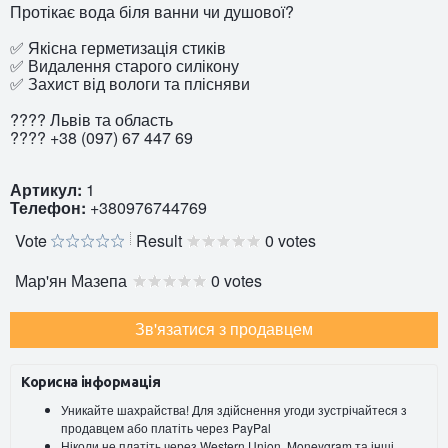
Протікає вода біля ванни чи душової?
✅ Якісна герметизація стиків
✅ Видалення старого силікону
✅ Захист від вологи та плісняви
???? Львів та область
???? +38 (097) 67 447 69
Артикул:
1
Телефон:
+380976744769
Vote
Result
0 votes
Мар'ян Мазепа
0 votes
Зв'язатися з продавцем
Корисна інформація
Уникайте шахрайства! Для здійснення угоди зустрічайтеся з
продавцем або платіть через PayPal
Ніколи не платіть через Western Union, Moneygram та інші