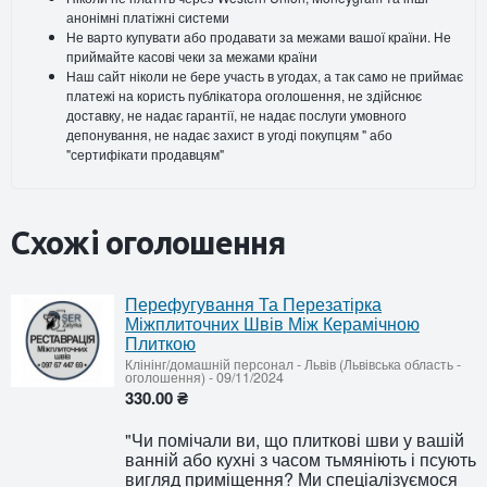
анонімні платіжні системи
Не варто купувати або продавати за межами вашої країни. Не
приймайте касові чеки за межами країни
Наш сайт ніколи не бере участь в угодах, а так само не приймає
платежі на користь публікатора оголошення, не здійснює
доставку, не надає гарантії, не надає послуги умовного
депонування, не надає захист в угоді покупцям " або
"сертифікати продавцям"
Схожі оголошення
Перефугування Та Перезатірка
Міжплиточних Швів Між Керамічною
Плиткою
Клінінг/домашній персонал
-
Львів (Львівська область -
оголошення)
-
09/11/2024
330.00 ₴
"Чи помічали ви, що плиткові шви у вашій
ванній або кухні з часом тьмяніють і псують
вигляд приміщення? Ми спеціалізуємося