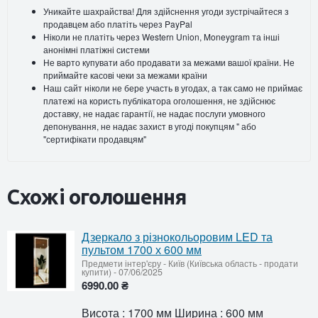
Уникайте шахрайства! Для здійснення угоди зустрічайтеся з
продавцем або платіть через PayPal
Ніколи не платіть через Western Union, Moneygram та інші
анонімні платіжні системи
Не варто купувати або продавати за межами вашої країни. Не
приймайте касові чеки за межами країни
Наш сайт ніколи не бере участь в угодах, а так само не приймає
платежі на користь публікатора оголошення, не здійснює
доставку, не надає гарантії, не надає послуги умовного
депонування, не надає захист в угоді покупцям " або
"сертифікати продавцям"
Схожі оголошення
Дзеркало з різнокольоровим LED та
пультом 1700 х 600 мм
Предмети інтер'єру
-
Київ (Київська область - продати
купити)
-
07/06/2025
6990.00 ₴
Висота : 1700 мм Ширина : 600 мм