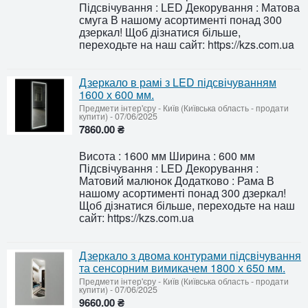
Підсвічування : LED Декорування : Матова
смуга В нашому асортименті понад 300
дзеркал! Щоб дізнатися більше,
переходьте на наш сайт: https://kzs.com.ua
Дзеркало в рамі з LED підсвічуванням
1600 х 600 мм.
Предмети інтер'єру
-
Київ (Київська область - продати
купити)
-
07/06/2025
7860.00 ₴
Висота : 1600 мм Ширина : 600 мм
Підсвічування : LED Декорування :
Матовий малюнок Додатково : Рама В
нашому асортименті понад 300 дзеркал!
Щоб дізнатися більше, переходьте на наш
сайт: https://kzs.com.ua
Дзеркало з двома контурами підсвічування
та сенсорним вимикачем 1800 х 650 мм.
Предмети інтер'єру
-
Київ (Київська область - продати
купити)
-
07/06/2025
9660.00 ₴