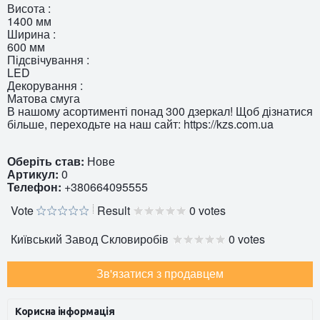
Висота :
1400 мм
Ширина :
600 мм
Підсвічування :
LED
Декорування :
Матова смуга
В нашому асортименті понад 300 дзеркал! Щоб дізнатися
більше, переходьте на наш сайт: https://kzs.com.ua
Оберіть став:
Нове
Артикул:
0
Телефон:
+380664095555
Vote
Result
0 votes
Київський Завод Скловиробів
0 votes
Зв'язатися з продавцем
Корисна інформація