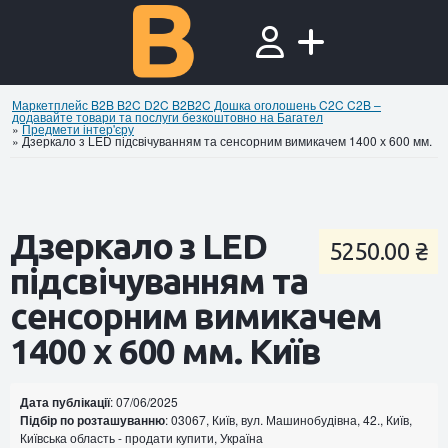
Маркетплейс B2B B2C D2C B2B2C Дошка оголошень C2C C2B –
додавайте товари та послуги безкоштовно на Багател
»
Предмети інтер'єру
»
Дзеркало з LED підсвічуванням та сенсорним вимикачем 1400 х 600 мм.
Дзеркало з LED
5250.00 ₴
підсвічуванням та
сенсорним вимикачем
1400 х 600 мм. Київ
Дата публікації
: 07/06/2025
Підбір по розташуванню
: 03067, Київ, вул. Машинобудівна, 42., Київ,
Київська область - продати купити, Україна