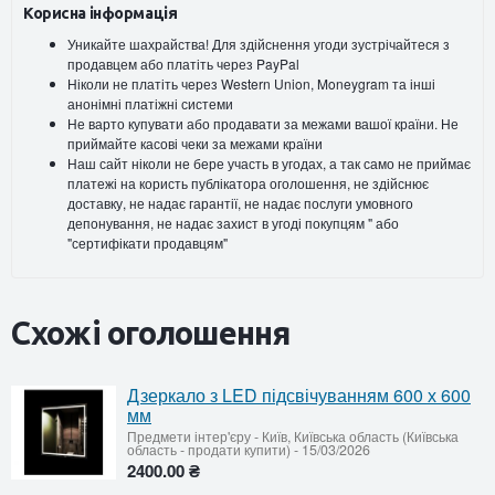
Корисна інформація
Уникайте шахрайства! Для здійснення угоди зустрічайтеся з
продавцем або платіть через PayPal
Ніколи не платіть через Western Union, Moneygram та інші
анонімні платіжні системи
Не варто купувати або продавати за межами вашої країни. Не
приймайте касові чеки за межами країни
Наш сайт ніколи не бере участь в угодах, а так само не приймає
платежі на користь публікатора оголошення, не здійснює
доставку, не надає гарантії, не надає послуги умовного
депонування, не надає захист в угоді покупцям " або
"сертифікати продавцям"
Схожі оголошення
Дзеркало з LED підсвічуванням 600 х 600
мм
Предмети інтер'єру
-
Київ, Київська область (Київська
область - продати купити)
-
15/03/2026
2400.00 ₴