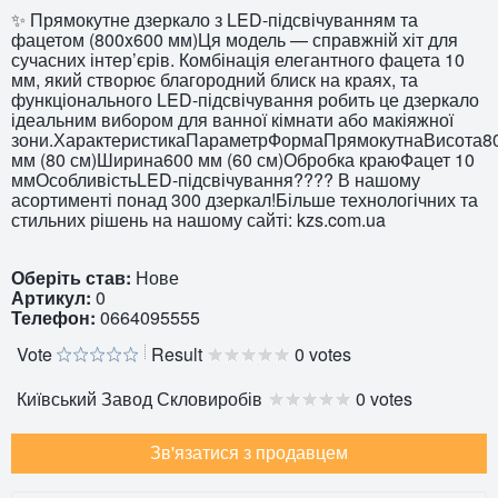
✨ Прямокутне дзеркало з LED-підсвічуванням та
фацетом (800x600 мм)Ця модель — справжній хіт для
сучасних інтер’єрів. Комбінація елегантного фацета 10
мм, який створює благородний блиск на краях, та
функціонального LED-підсвічування робить це дзеркало
ідеальним вибором для ванної кімнати або макіяжної
зони.ХарактеристикаПараметрФормаПрямокутнаВисота8
мм (80 см)Ширина600 мм (60 см)Обробка краюФацет 10
ммОсобливістьLED-підсвічування???? В нашому
асортименті понад 300 дзеркал!Більше технологічних та
стильних рішень на нашому сайті: kzs.com.ua
Оберіть став:
Нове
Артикул:
0
Телефон:
0664095555
Vote
Result
0 votes
Київський Завод Скловиробів
0 votes
Зв'язатися з продавцем