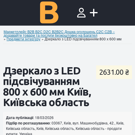
Маркетплейс B2B B2C D2C B2B2C Дошка оголошень C2C C2B –
додавайте товари та послуги безкоштовно на Багател
»
Предмети інтер'єру
»
Дзеркало з LED підсвічуванням 800 х 600 мм
Дзеркало з LED
2631.00 ₴
підсвічуванням
800 х 600 мм Київ,
Київська область
Дата публікації
: 18/03/2026
Підбір по розташуванню
: 03067, Київ, вул. Машинобудівна, 42., Київ,
Київська область, Київ, Київська область, Київська область - продати
купити, Україна