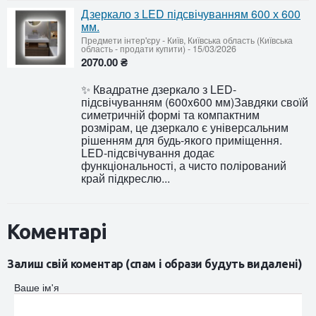
Дзеркало з LED підсвічуванням 600 х 600
мм.
Предмети інтер'єру
-
Київ, Київська область (Київська
область - продати купити)
-
15/03/2026
2070.00 ₴
✨ Квадратне дзеркало з LED-
підсвічуванням (600x600 мм)Завдяки своїй
симетричній формі та компактним
розмірам, це дзеркало є універсальним
рішенням для будь-якого приміщення.
LED-підсвічування додає
функціональності, а чисто полірований
край підкреслю...
Коментарі
Залиш свій коментар (спам і образи будуть видалені)
Ваше ім'я