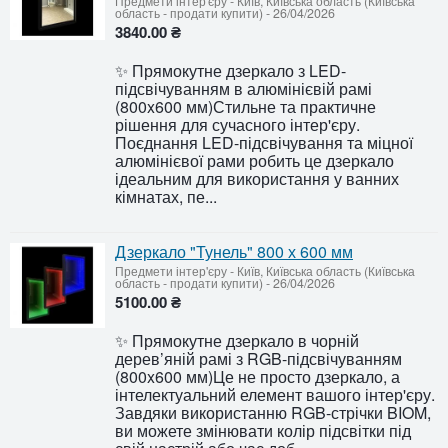
Предмети інтер'єру
-
Київ, Київська область (Київська
область - продати купити)
-
26/04/2026
3840.00 ₴
✨ Прямокутне дзеркало з LED-
підсвічуванням в алюмінієвій рамі
(800x600 мм)Стильне та практичне
рішення для сучасного інтер'єру.
Поєднання LED-підсвічування та міцної
алюмінієвої рами робить це дзеркало
ідеальним для використання у ванних
кімнатах, пе...
Дзеркало "Тунель" 800 х 600 мм
Предмети інтер'єру
-
Київ, Київська область (Київська
область - продати купити)
-
26/04/2026
5100.00 ₴
✨ Прямокутне дзеркало в чорній
дерев’яній рамі з RGB-підсвічуванням
(800x600 мм)Це не просто дзеркало, а
інтелектуальний елемент вашого інтер'єру.
Завдяки використанню RGB-стрічки BIOM,
ви можете змінювати колір підсвітки під