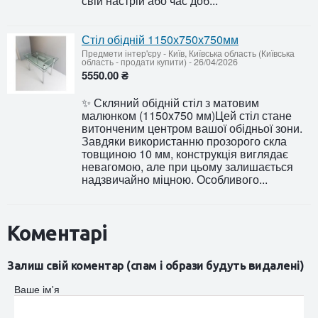
свій настрій або час доб...
Стіл обідній 1150х750х750мм
Предмети інтер'єру
-
Київ, Київська область (Київська
область - продати купити)
-
26/04/2026
5550.00 ₴
✨ Скляний обідній стіл з матовим
малюнком (1150x750 мм)Цей стіл стане
витонченим центром вашої обідньої зони.
Завдяки використанню прозорого скла
товщиною 10 мм, конструкція виглядає
невагомою, але при цьому залишається
надзвичайно міцною. Особливого...
Коментарі
Залиш свій коментар (спам і образи будуть видалені)
Ваше ім'я