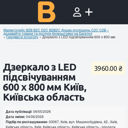
Маркетплейс B2B B2C D2C B2B2C Дошка оголошень C2C C2B –
додавайте товари та послуги безкоштовно на Багател
»
Предмети інтер'єру
»
Дзеркало з LED підсвічуванням 600 х 800 мм
Дзеркало з LED
3960.00 ₴
підсвічуванням
600 х 800 мм Київ,
Київська область
Дата публікації
: 09/05/2026
Дата зміни:
04/06/2026
Підбір по розташуванню
: 03067, Київ, вул. Машинобудівна, 42., Київ,
Київська область, Київ, Київська область, Київська область - продати