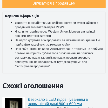
Зв'язатися з продавцем
Корисна інформація
Уникайте шахрайства! Для здійснення угоди зустрічайтеся з
продавцем або платіть через PayPal
Ніколи не платіть через Western Union, Moneygram та інші
анонімні платіжні системи
Не варто купувати або продавати за межами вашої країни. Не
приймайте касові чеки за межами країни
Наш сайт ніколи не бере участь в угодах, а так само не приймає
платежі на користь публікатора оголошення, не здійснює
доставку, не надає гарантії, не надає послуги умовного
депонування, не надає захист в угоді покупцям " або
"сертифікати продавцям"
Схожі оголошення
Дзеркало з LED підсвічуванням в
алюмінієвій рамі 800 х 600 мм