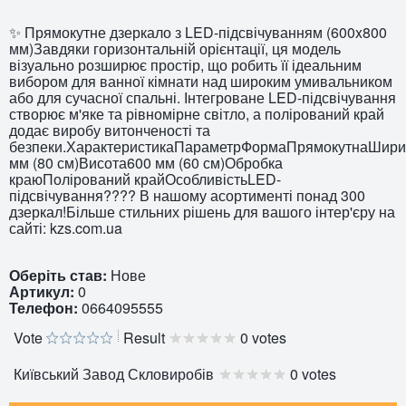
✨ Прямокутне дзеркало з LED-підсвічуванням (600x800
мм)Завдяки горизонтальній орієнтації, ця модель
візуально розширює простір, що робить її ідеальним
вибором для ванної кімнати над широким умивальником
або для сучасної спальні. Інтегроване LED-підсвічування
створює м'яке та рівномірне світло, а полірований край
додає виробу витонченості та
безпеки.ХарактеристикаПараметрФормаПрямокутнаШир
мм (80 см)Висота600 мм (60 см)Обробка
краюПолірований крайОсобливістьLED-
підсвічування???? В нашому асортименті понад 300
дзеркал!Більше стильних рішень для вашого інтер'єру на
сайті: kzs.com.ua
Оберіть став:
Нове
Артикул:
0
Телефон:
0664095555
Vote
Result
0 votes
Київський Завод Скловиробів
0 votes