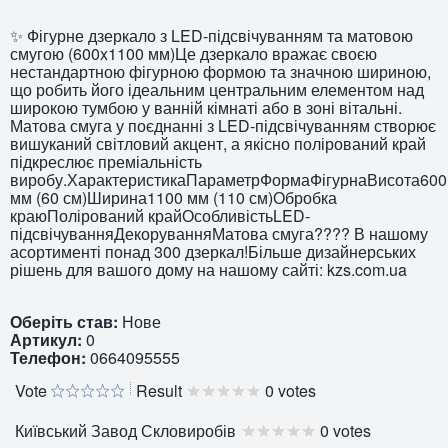
✨ Фігурне дзеркало з LED-підсвічуванням та матовою
смугою (600x1100 мм)Це дзеркало вражає своєю
нестандартною фігурною формою та значною шириною,
що робить його ідеальним центральним елементом над
широкою тумбою у ванній кімнаті або в зоні вітальні.
Матова смуга у поєднанні з LED-підсвічуванням створює
вишуканий світловий акцент, а якісно полірований край
підкреслює преміальність
виробу.ХарактеристикаПараметрФормаФігурнаВисота600
мм (60 см)Ширина1100 мм (110 см)Обробка
краюПолірований крайОсобливістьLED-
підсвічуванняДекоруванняМатова смуга???? В нашому
асортименті понад 300 дзеркал!Більше дизайнерських
рішень для вашого дому на нашому сайті: kzs.com.ua
Оберіть став:
Нове
Артикул:
0
Телефон:
0664095555
Vote
Result
0 votes
Київський Завод Скловиробів
0 votes