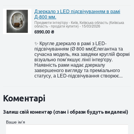
Дзеркало з LED підсвічуванням в рамі
Д-800 мм.
Предмети інтер'єру
-
Київ, Київська область (Київська
область - продати купити)
-
15/03/2026
6990.00 ₴
✨ Кругле дзеркало в рамі з LED-
підсвічуванням (Ø 800 мм)Елегантна та
сучасна модель, яка завдяки круглій формі
візуально пом’якшує лінії інтер'єру.
Наявність рами надає дзеркалу
завершеного вигляду та преміального
статусу, а LED-підсвічування створює...
Коментарі
Залиш свій коментар (спам і образи будуть видалені)
Ваше ім'я