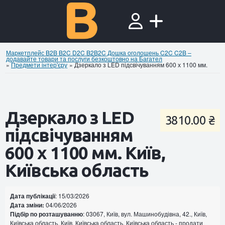
Маркетплейс B2B B2C D2C B2B2C Дошка оголошень C2C C2B –
додавайте товари та послуги безкоштовно на Багател
»
Предмети інтер'єру
»
Дзеркало з LED підсвічуванням 600 х 1100 мм.
Дзеркало з LED
3810.00 ₴
підсвічуванням
600 х 1100 мм. Київ,
Київська область
Дата публікації
: 15/03/2026
Дата зміни:
04/06/2026
Підбір по розташуванню
: 03067, Київ, вул. Машинобудівна, 42., Київ,
Київська область, Київ, Київська область, Київська область - продати