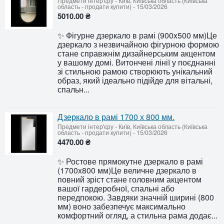
Предмети інтер'єру
-
Київ, Київська область (Київська
область - продати купити)
-
15/03/2026
5010.00 ₴
✨ Фігурне дзеркало в рамі (900x500 мм)Це
дзеркало з незвичайною фігурною формою
стане справжнім дизайнерським акцентом
у вашому домі. Витончені лінії у поєднанні
зі стильною рамою створюють унікальний
образ, який ідеально підійде для вітальні,
спальн...
Дзеркало в рамі 1700 х 800 мм.
Предмети інтер'єру
-
Київ, Київська область (Київська
область - продати купити)
-
15/03/2026
4470.00 ₴
✨ Ростове прямокутне дзеркало в рамі
(1700x800 мм)Це величне дзеркало в
повний зріст стане головним акцентом
вашої гардеробної, спальні або
передпокою. Завдяки значній ширині (800
мм) воно забезпечує максимально
комфортний огляд, а стильна рама додає...