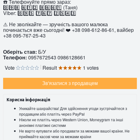
☎️ Телефонуйте прямо зараз:
0️⃣9️⃣8️⃣ 6️⃣1️⃣2️⃣ 8️⃣6️⃣6️⃣1️⃣ (Таня)
Viber: 0️⃣9️⃣5️⃣ 7️⃣6️⃣7️⃣ 2️⃣5️⃣4️⃣3️⃣
⚠️ Не зволікайте — зручність вашого малюка
починається вже сьогодні! ❤️ +38 098-612-86-61, вайбер
+38 095-767-25-43
Оберіть став:
Б/У
Телефон:
0957672543 0986128661
Vote
Result
1 votes
Зв'язатися з продавцем
Корисна інформація
Уникайте шахрайства! Для здійснення угоди зустрічайтеся з
продавцем або платіть через PayPal
Ніколи не платіть через Western Union, Moneygram та інші
анонімні платіжні системи
Не варто купувати або продавати за межами вашої країни. Не
приймайте касові чеки за межами країни