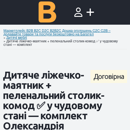
Маркетплейс B2B B2C D2C B2B2C Дошка оголошень C2C C2B –
додавайте товари та послуги безкоштовно на Багател
»
Дитячi меблi
»
Дитяче ліжечко-маятник + пеленальний столик-комод ✅ у чудовому
стані — комплект
Дитяче ліжечко-
Договірна
маятник +
пеленальний столик-
комод ✅ у чудовому
стані — комплект
Олександрія