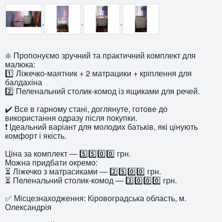
❇️ Пропонуємо зручний та практичний комплект для
малюка:
1️⃣ Ліжечко-маятник + 2 матрацики + кріплення для
балдахіна
2️⃣ Пеленальний столик-комод із ящиками для речей.
✔️ Все в гарному стані, доглянуте, готове до
використання одразу після покупки.
❗ Ідеальний варіант для молодих батьків, які цінують
комфорт і якість.
Ціна за комплект — 5️⃣5️⃣0️⃣0️⃣ грн.
Можна придбати окремо:
⏳ Ліжечко з матрасиками — 2️⃣5️⃣0️⃣0️⃣ грн.
⏳ Пеленальний столик-комод — 3️⃣0️⃣0️⃣0️⃣ грн.
✅ Місцезнаходження: Кіровоградська область, м.
Олександрія