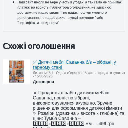
Наш сайт ніколи не бере участь в угодах, а так само не приймає
платежі на користь публікатора оголошення, не здійснює
доставку, не надає гарантії, не надає послуги умовного
депонування, не надає захист в угоді покупцям " або
"сертифікати продавцям"
Схожі оголошення
✅ Дитячі меблі Саванна б/в – зібрані, у
гарному стані
Дитячi меблi
-
Одеса (Одеська область - продати купити)
-
15/05/2025
Договірна
☀️ Продається набір дитячих меблів
Саванна, повністю зібрані,
використовувалися акуратно. Зручне
рішення для оформлення дитячої кімнати
✨ Розміри (довжина × висота × глибина) та
ціни: Тумба Саванна –
3️⃣5️⃣5️⃣×7️⃣2️⃣0️⃣×4️⃣3️⃣0️⃣ мм — 499 грн