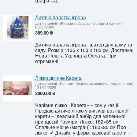
Шафа Са...
Дитяча палатка ігрова
Дитячi меблi
-
(Київська область - продати купити)
-
05/03/2025
389.00 ₴
Дитяча палатка ігрова , шатер для дому та
саду. Розмір : 135 х 103 х 103 см. Доставка:
Нова Пошта Укрпошта Оплата: При
отриманні
Ліжко дитяче Карета
Дитячi меблi
-
Винники (Львівська область - оголошення)
-
31/01/2025
3000.00 ₴
Чарівне ліжко «Карета» – сон у казці!
Продаю дитяче ліжко у вигляді розкішної
карети – ідеальний вибір для маленької
принцеси! Розміри: Ліжко: 182×85 см
Спальне місце (матрац): 160×80 см Про
ліжко: ✔ Дизайн у формі казкової карети –