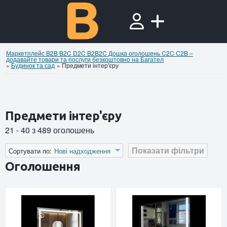
Маркетплейс B2B B2C D2C B2B2C Дошка оголошень C2C C2B –
додавайте товари та послуги безкоштовно на Багател
»
Будинок та сад
»
Предмети інтер'єру
Предмети інтер'єру
21 - 40 з 489 оголошень
Показати фільтри
Сортувати по:
Нові надходження
Оголошення