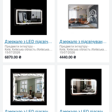
Дзеркало з LED підсвічуванням 850 х 1600 мм.
Дзеркало з підсвічуванням 750х950 мм
Предмети інтер'єру
-
Предмети інтер'єру
-
Київ, Київська область (Київська область - продати купити)
Київ, Київська область (Київська область - продати купити)
15/07/2026
15/07/2026
6870.00 ₴
4440.00 ₴
Дзеркало з LED підсвічуванням 800 х 900 мм.
Дзеркало з LED підсвічуванням 600 х 1000 мм.