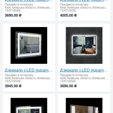
Предмети інтер'єру
-
Предмети інтер'єру
-
Київ, Київська область (Київська область - продати купити)
Київ, Київська область (Київська область - продати купити)
15/07/2026
15/07/2026
3690.00 ₴
4005.00 ₴
Дзеркало з LED підсвічуванням і сенсорним вимикачем 600 х 800 мм
Дзеркало з LED підсвічуванням 700 х 900 мм.
Предмети інтер'єру
-
Предмети інтер'єру
-
Київ, Київська область (Київська область - продати купити)
Київ, Київська область (Київська область - продати купити)
15/07/2026
12/07/2026
3945.00 ₴
3690.00 ₴