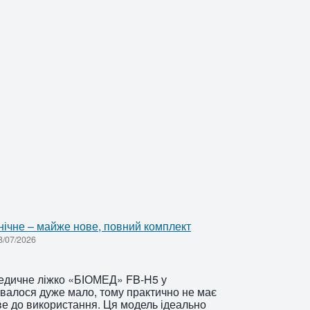
ічне – майже нове, повний комплект
/07/2026
едичне ліжко «БІОМЕД» FB-H5 у
увалося дуже мало, тому практично не має
ове до використання. Ця модель ідеально