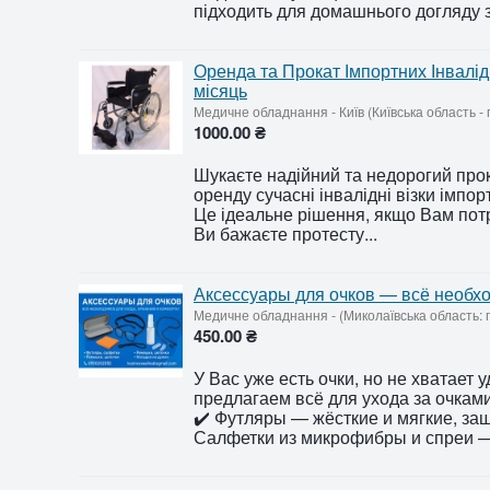
підходить для домашнього догляду за
Оренда та Прокат Імпортних Інвалідн
місяць
Медичне обладнання
-
Київ (Київська область -
1000.00 ₴
Шукаєте надійний та недорогий прок
оренду сучасні інвалідні візки імпо
Це ідеальне рішення, якщо Вам потр
Ви бажаєте протесту...
Аксессуары для очков — всё необхо
Медичне обладнання
-
(Миколаївська область: 
450.00 ₴
У Вас уже есть очки, но не хватает
предлагаем всё для ухода за очкам
✔️ Футляры — жёсткие и мягкие, за
Салфетки из микрофибры и спреи — 