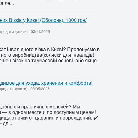
 ле...
их Візків у Києві (Оболонь). 1000 грн/
 продати купити)
-
03/11/2025
ат інвалідного візка в Києві? Пропонуємо в
ртного виробництва(коляски для інвалідів).
ібен візок на тимчасовій основі, або якщо
димое для ухода, хранения и комфорта!
продати купити)
-
08/05/2025
 удобных и практичных мелочей? Мы
и — в одном месте и по доступным ценам!
щищают очки от царапин и повреждений. ✔️
дл...