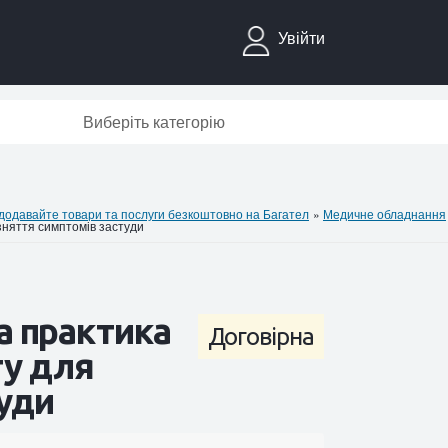
Увійти
Виберіть категорію
давайте товари та послуги безкоштовно на Багател
»
Медичне обладнання
 зняття симптомів застуди
та практика
Договірна
ту для
уди