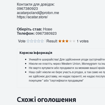
Контакти для довідок:
0967380923
acatarpoland@proton.me
https://acatar.store/
Оберіть став:
Нове
Телефон:
0967380923
Vote
Result
1 votes
Корисна інформація
Уникайте шахрайства! Для здійснення угоди зустрічайте
Ніколи не платіть через Western Union, Moneygram та ін
Не варто купувати або продавати за межами вашої країн
Наш сайт ніколи не бере участь в угодах, а так само не
не здійснює доставку, не надає гарантії, не надає послу
покупцям " або "сертифікати продавцям"
Схожі оголошення