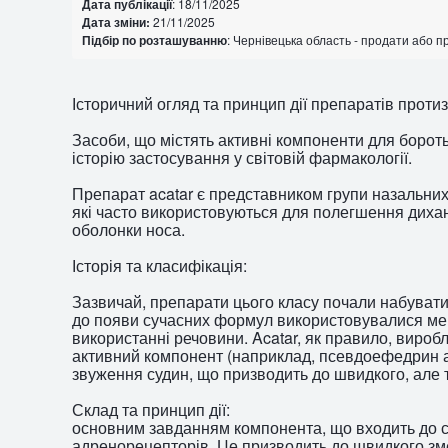
Дата публікації
: 18/11/2025
Дата зміни:
21/11/2025
Підбір по розташуванню
: Чернівецька область - продати або п
Історичний огляд та принцип дії препаратів протиз
Засоби, що містять активні компоненти для бороть
історію застосування у світовій фармакології.
Препарат acatar є представником групи назальних
які часто використовуються для полегшення диха
оболонки носа.
Історія та класифікація:
Зазвичай, препарати цього класу почали набувати 
до появи сучасних формул використовувалися мен
використанні речовини. Acatar, як правило, виробл
активний компонент (наприклад, псевдоефедрин 
звуження судин, що призводить до швидкого, але 
Склад та принцип дії:
основним завданням компонента, що входить до ск
адренорецепторів. Це призводить до швидкого зм