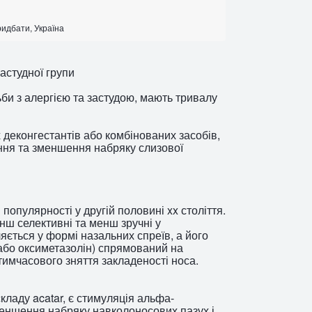
ридбати, Україна
астудної групи
би з алергією та застудою, мають тривалу
 деконгестантів або комбінованих засобів,
ння та зменшення набряку слизової
популярності у другій половині xx століття.
ш селективні та менш зручні у
яється у формі назальних спреїв, а його
або оксиметазолін) спрямований на
тимчасового зняття закладеності носа.
ладу acatar, є стимуляція альфа-
еншення набряку навколоносових пазух і