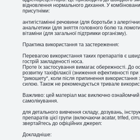
відновлення нормального дихання. У комбінованих
присутніми:
антигістамінні речовини (для боротьби з алергічн
анальгетики (для зняття головного болю та ломоти
вітаміни (для загальної підтримки організму).
Практика використання та застереження:
Перевагою використання таких препаратів є швидк
гострій закладеності носа.
Проте їх застосування вимагає обережності. До 
розвитку тахіфілаксії (зниження ефективності при
"рикошету", коли після припинення використання 
силою. Також не рекомендується тривале використ
Важливо: цей матеріал має виключно ознайомчий 
самолікування.
для детального вивчення складу, дозувань, інстру
препаратів цієї групи (включаючи acatar, trifed, cirr
звертайтесь до офіційних джерел:
Докладніше: