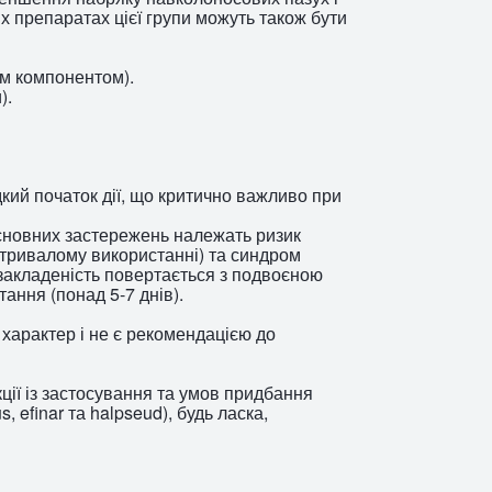
 препаратах цієї групи можуть також бути
им компонентом).
).
ий початок дії, що критично важливо при
основних застережень належать ризик
 тривалому використанні) та синдром
закладеність повертається з подвоєною
ання (понад 5-7 днів).
характер і не є рекомендацією до
кції із застосування та умов придбання
us, efinar та halpseud), будь ласка,