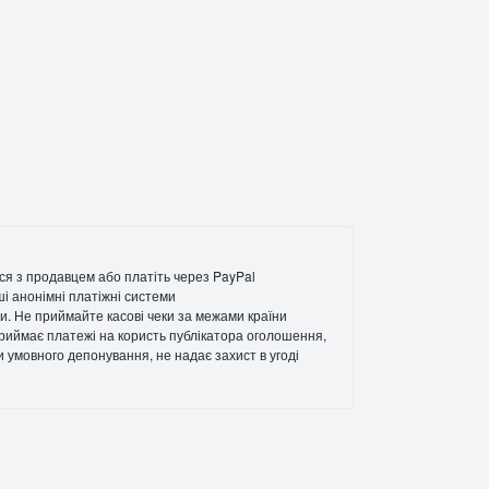
ся з продавцем або платіть через PayPal
ші анонімні платіжні системи
и. Не приймайте касові чеки за межами країни
 приймає платежі на користь публікатора оголошення,
ги умовного депонування, не надає захист в угоді