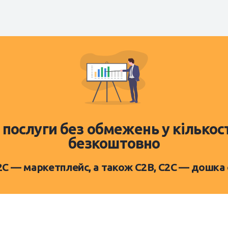
 послуги без обмежень у кількос
безкоштовно
D2C — маркетплейс, а також C2B, C2C — дошка