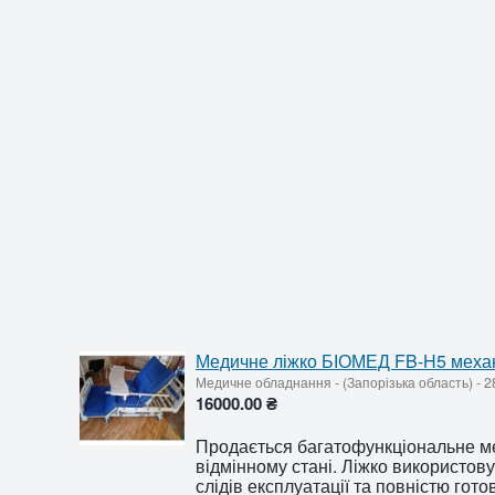
Медичне ліжко БІОМЕД FB-H5 механ
Медичне обладнання
-
(Запорізька область)
-
28
16000.00 ₴
Продається багатофункціональне м
відмінному стані. Ліжко використов
слідів експлуатації та повністю гот