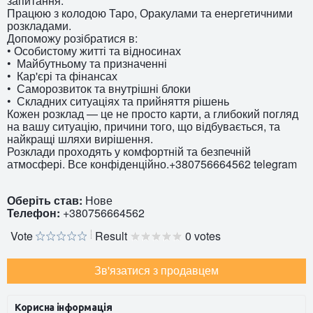
запитання.
Працюю з колодою Таро, Оракулами та енергетичними
розкладами.
Допоможу розібратися в:
• Особистому житті та відносинах
• Майбутньому та призначенні
• Кар'єрі та фінансах
• Саморозвиток та внутрішні блоки
• Складних ситуаціях та прийняття рішень
Кожен розклад — це не просто карти, а глибокий погляд
на вашу ситуацію, причини того, що відбувається, та
найкращі шляхи вирішення.
Розклади проходять у комфортній та безпечній
атмосфері. Все конфіденційно.+380756664562 telegram
Оберіть став:
Нове
Телефон:
+380756664562
Vote
Result
0 votes
Зв'язатися з продавцем
Корисна інформація