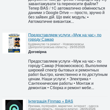
завантажувати та переносити файли?
Тепер BAS / 1C автоматично обмінюється
даними з Google Drive — просто, зручно й
без зайвих дій. Що вміє модуль: ▪
Автоматичне вивантаж...
Предоставляем услуги «Муж на час» по
городу Самар
Будівництво та ремонт
-
Новомосковськ
(Дніпропетровська область)
-
29/05/2026
Договірна
Предоставляем услуги «Муж на час» по
городу Самар (Новомосковск). Выполняем
широкий спектр бытовых и ремонтных
работ быстро, качественно и по доступным
ценам. Наши услуги: • Электрика •
Сантехнические работы • Монтаж и
демонтаж • Сборка и ремонт мебе...
Інтеграція Finmap + BAS
Реклама, поліграфія, маркетинг, інтернет
-
одесса
(Одеська область - продати купити)
-
28/05/2026