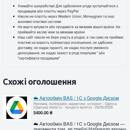
Уникайте шахрайства! Для здійснення угоди зустрічайтеся з
продавцем або платіть через PayPal
Ніколи не платіть через Western Union, Moneygram та інші
анонімні платіжні системи
Не варто купувати або продавати за межами вашої країни. Не
приймайте касові чеки за межами країни
Наш сайт ніколи не бере участь в угодах, а так само не приймає
платежі на користь публікатора оголошення, не здійснює
доставку, не надає гарантії, не надає послуги умовного
депонування, не надає захист в угоді покупцям " або
"сертифікати продавцям"
Схожі оголошення
☁️ Автообмін BAS / 1C з Google Диском
Реклама, поліграфія, маркетинг, інтернет
-
Одесса
(Одеська область - продати купити)
-
29/05/2026
5400.00 ₴
☁️ Автообмін BAS / 1C з Google Диском —
документи там, де треба! Набридло вручну