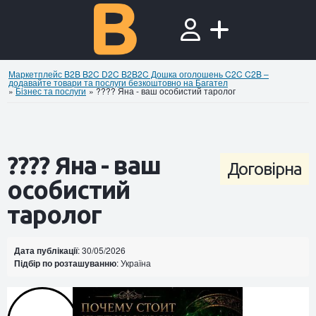
Маркетплейс B2B B2C D2C B2B2C Дошка оголошень C2C C2B –
додавайте товари та послуги безкоштовно на Багател
»
Бiзнес та послуги
»
???? Яна - ваш особистий таролог
???? Яна - ваш
Договірна
особистий
таролог
Дата публікації
: 30/05/2026
Підбір по розташуванню
: Україна